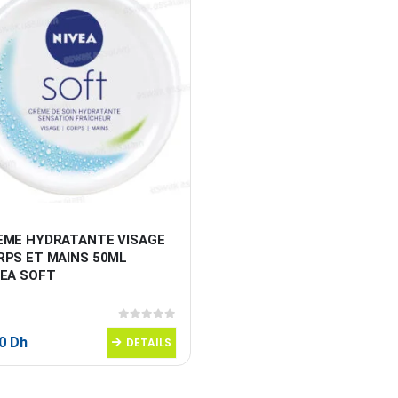
EME HYDRATANTE VISAGE 
RPS ET MAINS 50ML 
VEA SOFT
0
sur 5
50
Dh
DETAILS