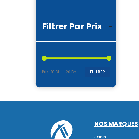
Filtrer Par Prix
Prix :
10 Dh
—
20 Dh
FILTRER
Prix
Prix
min
max
NOS MARQUES
Janis