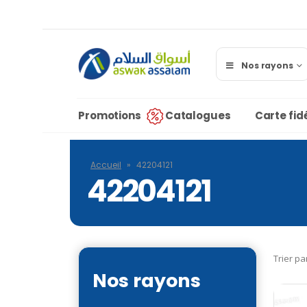
Nos rayons
Promotions
Catalogues
Carte fidé
Accueil
»
42204121
42204121
Trier pa
Nos rayons