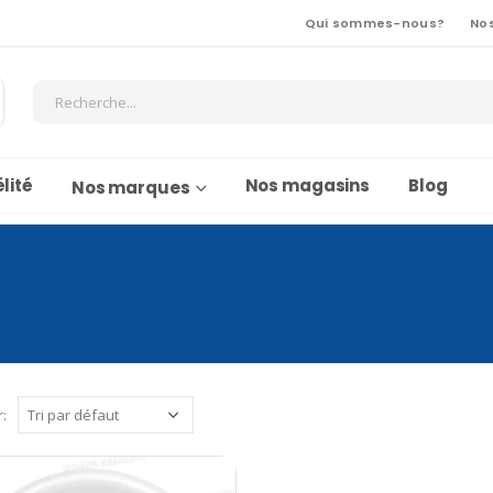
Qui sommes-nous?
No
lité
Nos magasins
Blog
Nos marques
r: