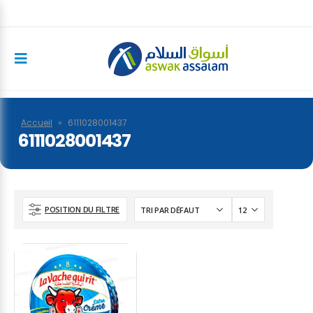
Accueil
»
6111028001437
6111028001437
POSITION DU FILTRE