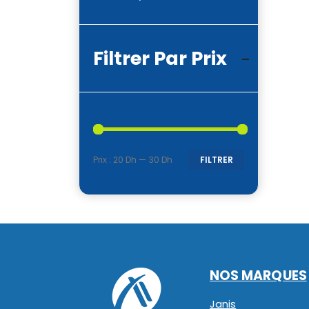
Filtrer Par Prix
Prix :
20 Dh
—
30 Dh
FILTRER
Prix
Prix
min
max
NOS MARQUES
Janis