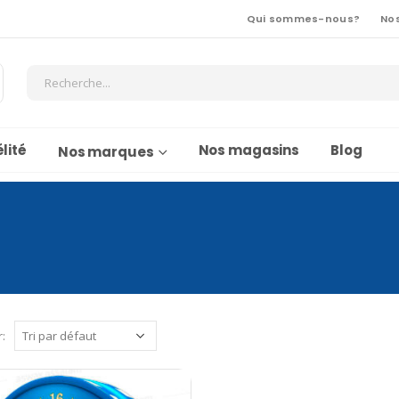
Qui sommes-nous?
No
lité
Nos magasins
Blog
Nos marques
r: