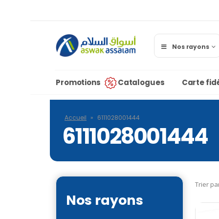
Nos rayons
Promotions
Catalogues
Carte fidé
Accueil
»
6111028001444
6111028001444
Trier pa
Nos rayons