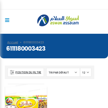
Accueil
»
6111180003423
6111180003423
POSITION DU FILTRE