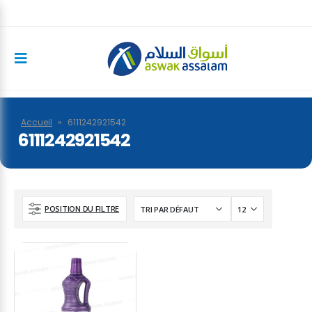
Accueil
»
6111242921542
6111242921542
POSITION DU FILTRE