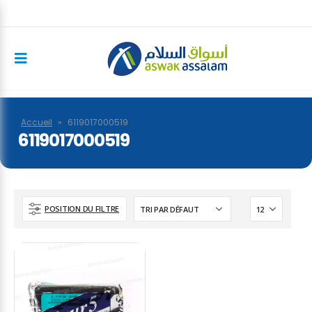
Accueil
»
6119017000519
6119017000519
POSITION DU FILTRE