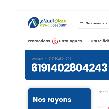
Nos rayons
Promotions
Catalogues
Carte fidé
Accueil
»
6191402804243
6191402804243
Trier pa
Nos rayons