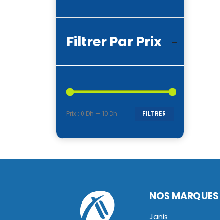
Filtrer Par Prix
Prix :
0 Dh
—
10 Dh
FILTRER
Prix
Prix
min
max
NOS MARQUES
Janis