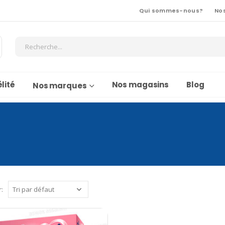
Qui sommes-nous?
No
lité
Nos magasins
Blog
Nos marques
r: