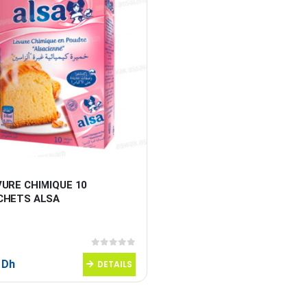
URE CHIMIQUE 10 
CHETS ALSA
0
sur 5
0
Dh
DETAILS