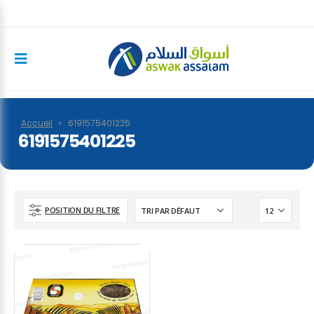
Accueil
»
6191575401225
6191575401225
POSITION DU FILTRE