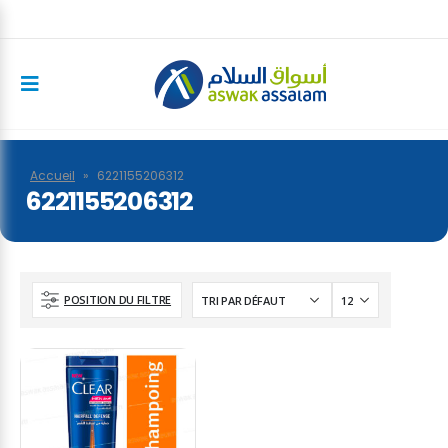
Accueil
»
6221155206312
6221155206312
POSITION DU FILTRE