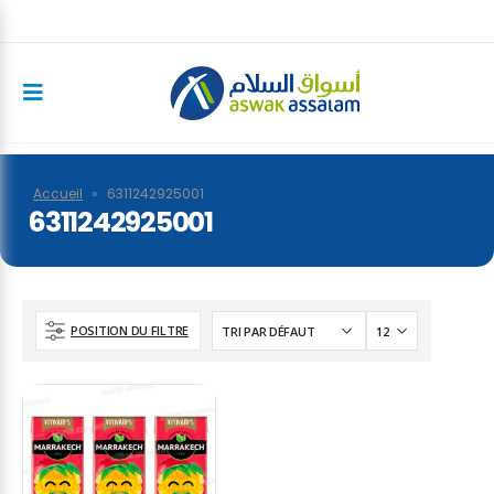
Accueil
»
6311242925001
6311242925001
POSITION DU FILTRE