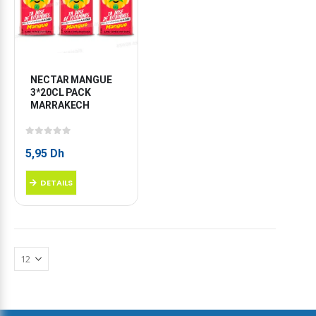
NECTAR MANGUE 
3*20CL PACK 
MARRAKECH
0
sur 5
5,95
Dh
DETAILS