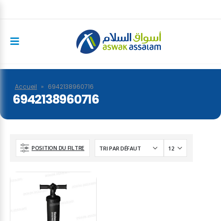
Accueil
»
6942138960716
6942138960716
POSITION DU FILTRE