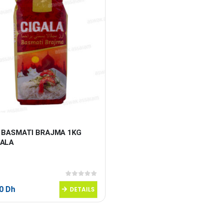
Z BASMATI BRAJMA 1KG 
GALA
0
sur 5
90
Dh
DETAILS