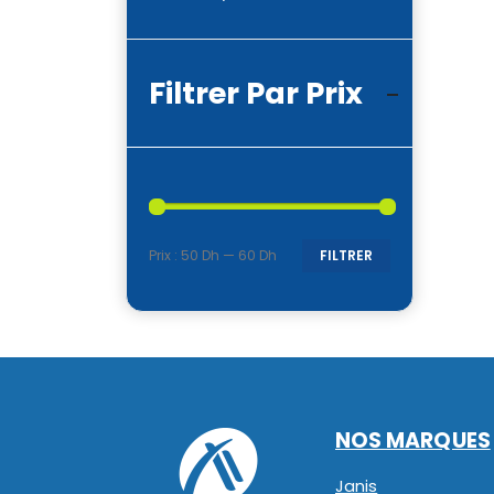
Filtrer Par Prix
Prix :
50 Dh
—
60 Dh
FILTRER
Prix
Prix
min
max
NOS MARQUES
Janis