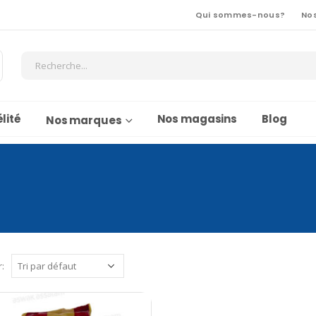
Qui sommes-nous?
No
lité
Nos magasins
Blog
Nos marques
r: