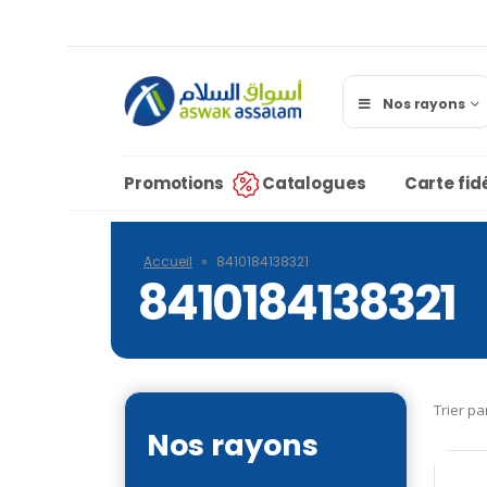
Nos rayons
Promotions
Catalogues
Carte fidé
Accueil
»
8410184138321
8410184138321
Trier pa
Nos rayons