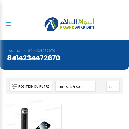
Accueil
»
8414234472670
8414234472670
POSITION DU FILTRE