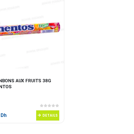
NBONS AUX FRUITS 38G 
NTOS
0
sur 5
5
Dh
DETAILS