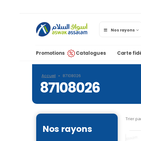
Nos rayons
Promotions
Catalogues
Carte fidé
Accueil
»
87108026
87108026
Trier pa
Nos rayons