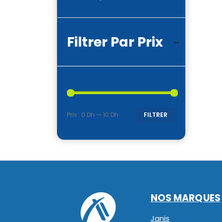
Filtrer Par Prix
Prix :
0 Dh
—
10 Dh
FILTRER
Prix
Prix
min
max
NOS MARQUES
Janis