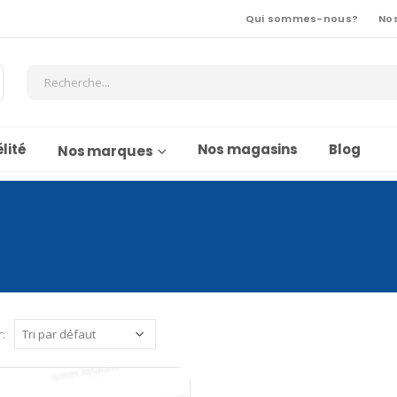
Qui sommes-nous?
No
lité
Nos magasins
Blog
Nos marques
r: