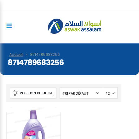
Accueil
»
8714789683256
8714789683256
POSITION DU FILTRE