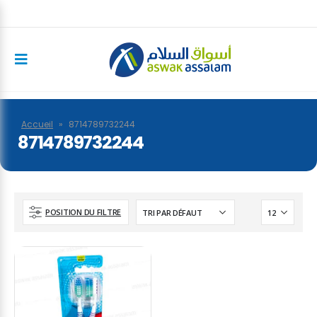
Accueil
»
8714789732244
8714789732244
POSITION DU FILTRE