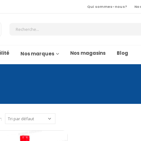
Qui sommes-nous?
No
lité
Nos magasins
Blog
Nos marques
r: