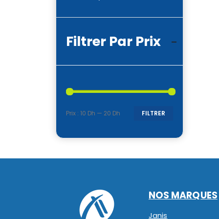
Filtrer Par Prix
Prix :
10 Dh
—
20 Dh
FILTRER
Prix
Prix
min
max
NOS MARQUES
Janis