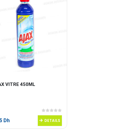
AX VITRE 450ML
0
sur 5
95
Dh
DETAILS