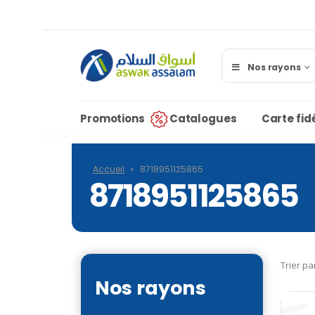
Nos rayons
Promotions
Catalogues
Carte fidé
Accueil
»
8718951125865
8718951125865
Trier pa
Nos rayons