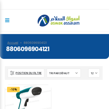
Accueil
»
8806096904121
8806096904121
POSITION DU FILTRE
-10%