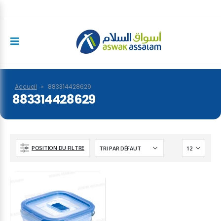
Accueil
»
883314428629
883314428629
POSITION DU FILTRE