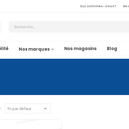
Qui sommes-nous?
No
lité
Nos magasins
Blog
Nos marques
r: