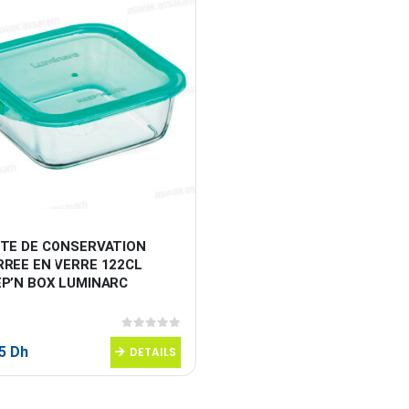
ITE DE CONSERVATION 
RREE EN VERRE 122CL 
EP’N BOX LUMINARC
0
sur 5
95
Dh
DETAILS