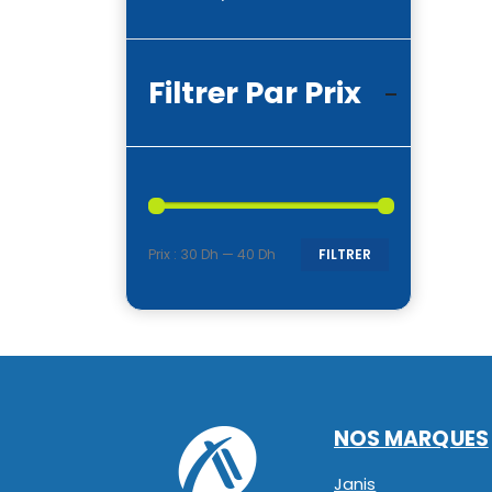
Filtrer Par Prix
Prix :
30 Dh
—
40 Dh
FILTRER
Prix
Prix
min
max
NOS MARQUES
Janis