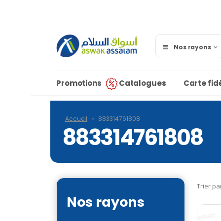
Nos rayons
Promotions
Catalogues
Carte fidé
Accueil
»
883314761808
883314761808
Trier pa
Nos rayons