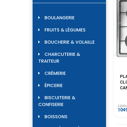
BOULANGERIE
FRUITS & LÉGUMES
BOUCHERIE & VOLAILLE
CHARCUTERIE &
TRAITEUR
CRÈMERIE
PL
CL
ÉPICERIE
CA
BISCUITERIE &
CONFISERIE
1299
Le
104
prix
BOISSONS
initi
était