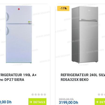
était :
est :
3299,00 Dh.
2699,00 Dh.
-11%
FRIGERATEUR 190L A+ 
REFRIGERATEUR 240L SIL
nc DP27 SIERA
RDSA32SX BEKO
0
sur 5
0
sur
3599,00
Dh
9,00
Dh
DETAILS
Le
Le
DET
3199,00
Dh