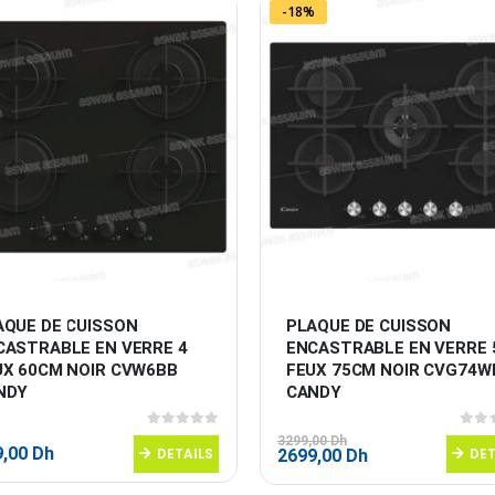
,00 Dh.
1049,00 Dh.
1399,00 Dh.
1299,00 Dh.
-18%
AQUE DE CUISSON 
PLAQUE DE CUISSON 
CASTRABLE EN VERRE 4 
ENCASTRABLE EN VERRE 
UX 60CM NOIR CVW6BB 
FEUX 75CM NOIR CVG74W
NDY
CANDY
0
sur 5
0
sur
3299,00
Dh
9,00
Dh
DETAILS
Le
Le
DET
2699,00
Dh
prix
prix
initial
actuel