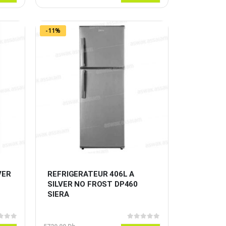
prix
prix
initial
actuel
était :
est :
7599,00 Dh.
6599,00 Dh.
-11%
VER 
REFRIGERATEUR 406L A 
SILVER NO FROST DP460 
SIERA
 5
0
sur 5