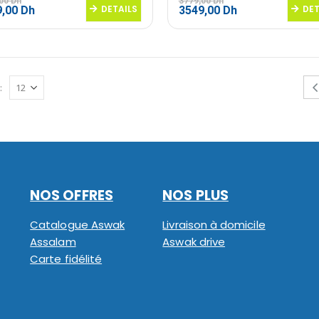
,00
Dh
3779,00
Dh
Le
DETAILS
Le
Le
DET
9,00
Dh
3549,00
Dh
prix
prix
prix
al
actuel
initial
actuel
 :
est :
était :
est :
,00 Dh.
3499,00 Dh.
3779,00 Dh.
3549,00 Dh.
:
NOS OFFRES
NOS PLUS
Catalogue Aswak
Livraison à domicile
Assalam
Aswak drive
Carte fidélité