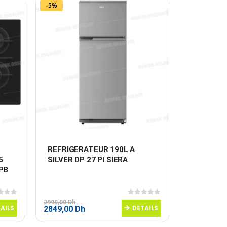
3599,00 Dh.
2699,00 Dh.
-5%
REFRIGERATEUR 190L A 
5 
SILVER DP 27 PI SIERA
PB 
 5
0
sur 5
2999,00
Dh
AILS
Le
Le
DETAILS
2849,00
Dh
prix
prix
initial
actuel