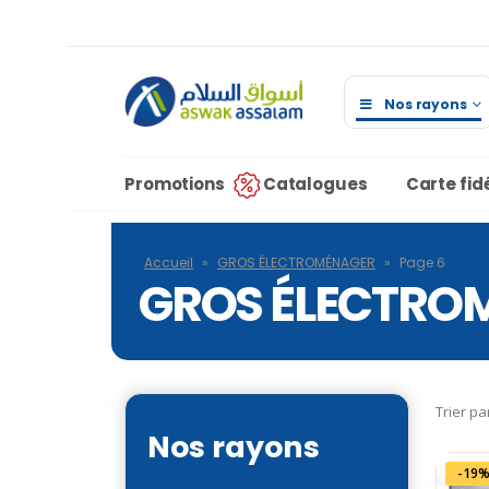
Nos rayons
Promotions
Catalogues
Carte fidé
Accueil
»
GROS ÉLECTROMÉNAGER
»
Page 6
GROS ÉLECTRO
Trier pa
Nos rayons
-19