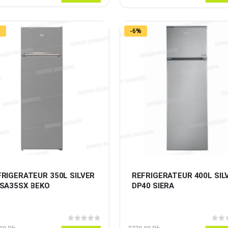
prix
prix
initial
actuel
était :
est :
3599,00 Dh.
3199,00 Dh.
%
-6%
RIGERATEUR 350L SILVER 
REFRIGERATEUR 400L SIL
DSA35SX BEKO
DP40 SIERA
0
sur 5
0
sur