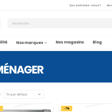
Qui sommes-nous?
No
lité
Nos magasins
Blog
Nos marques
MÉNAGER
r:
%
-7%