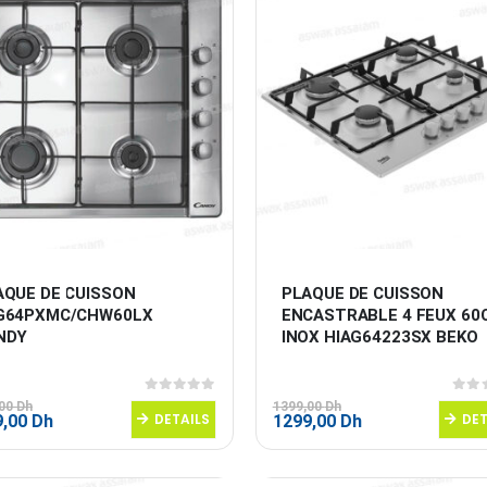
AQUE DE CUISSON 
PLAQUE DE CUISSON 
G64PXMC/CHW60LX 
ENCASTRABLE 4 FEUX 60
NDY
INOX HIAG64223SX BEKO
0
sur 5
0
sur
,00
Dh
1399,00
Dh
Le
DETAILS
Le
Le
DET
9,00
Dh
1299,00
Dh
prix
prix
prix
al
actuel
initial
actuel
 :
est :
était :
est :