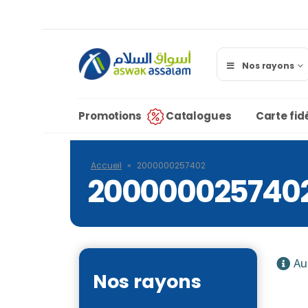
Nos rayons
Promotions
Catalogues
Carte fidé
Accueil
»
2000000257402
200000025740
Au
Nos rayons