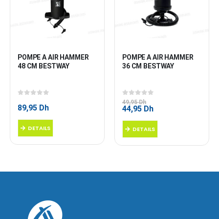
POMPE A AIR HAMMER 
POMPE A AIR HAMMER 
48 CM BESTWAY
36 CM BESTWAY
0
sur 5
0
sur 5
49,95
Dh
89,95
Dh
Le
Le
44,95
Dh
prix
prix
initial
actuel
DETAILS
DETAILS
était :
est :
49,95 Dh.
44,95 Dh.