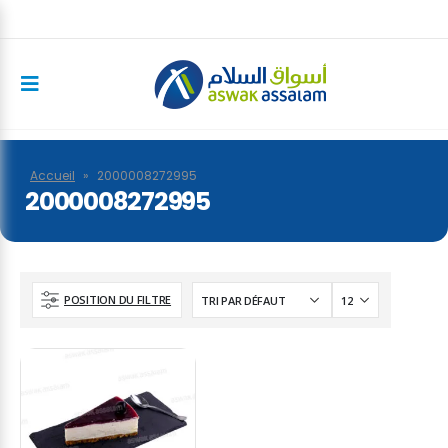
Accueil
»
2000008272995
2000008272995
POSITION DU FILTRE