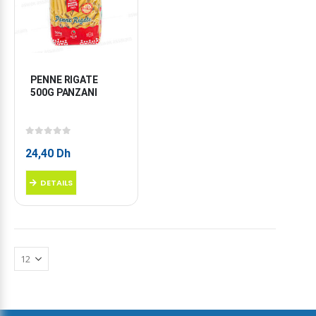
PENNE RIGATE 
500G PANZANI
0
sur 5
24,40
Dh
DETAILS