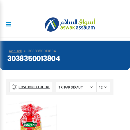
Accueil
»
3038350013804
3038350013804
POSITION DU FILTRE