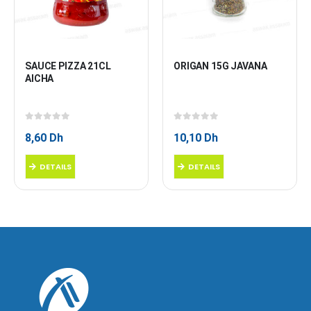
SAUCE PIZZA 21CL 
ORIGAN 15G JAVANA
AICHA
0
sur 5
0
sur 5
8,60
Dh
10,10
Dh
DETAILS
DETAILS