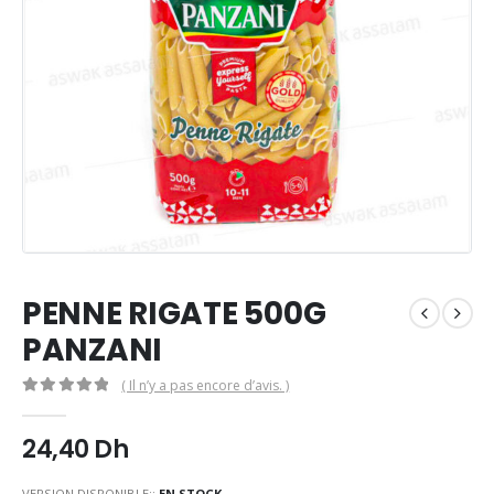
PENNE RIGATE 500G
PANZANI
( Il n’y a pas encore d’avis. )
0
Sur 5
24,40
Dh
VERSION DISPONIBLE::
EN STOCK