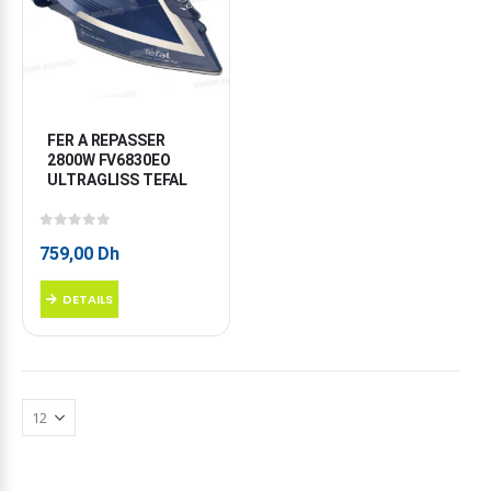
FER A REPASSER 
2800W FV6830EO 
ULTRAGLISS TEFAL
0
sur 5
759,00
Dh
DETAILS