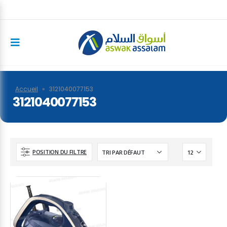
Accueil
»
3121040077153
3121040077153
POSITION DU FILTRE