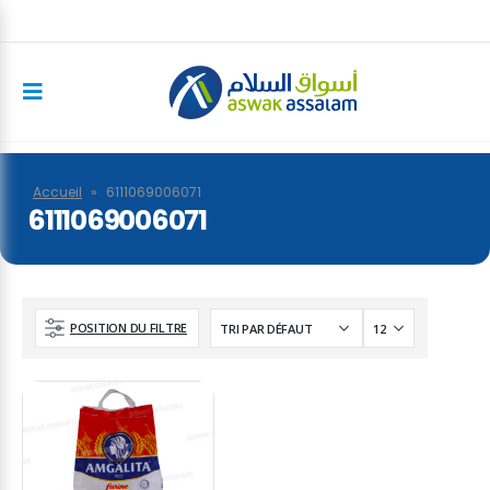
Accueil
»
6111069006071
6111069006071
POSITION DU FILTRE