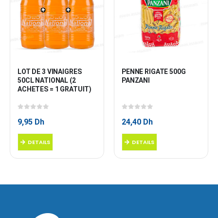
LOT DE 3 VINAIGRES 
PENNE RIGATE 500G 
50CL NATIONAL (2 
PANZANI
ACHETES = 1 GRATUIT)
0
sur 5
0
sur 5
9,95
Dh
24,40
Dh
DETAILS
DETAILS