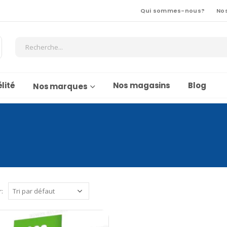
Qui sommes-nous?
No
lité
Nos magasins
Blog
Nos marques
r: