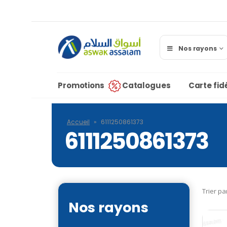
Nos rayons
Promotions
Catalogues
Carte fidé
Accueil
»
6111250861373
6111250861373
Trier pa
Nos rayons