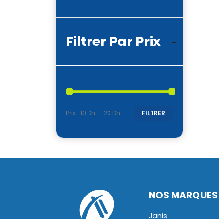
Filtrer Par Prix
Prix :
10 Dh
—
20 Dh
FILTRER
Prix
Prix
min
max
NOS MARQUES
Janis