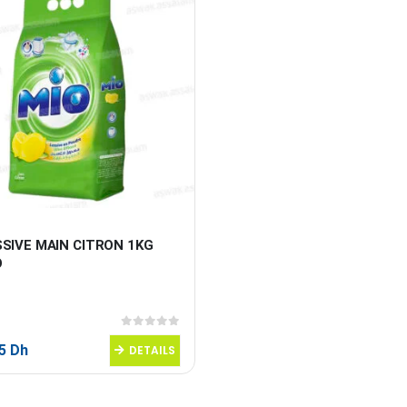
SIVE MAIN CITRON 1KG 
O
0
sur 5
95
Dh
DETAILS