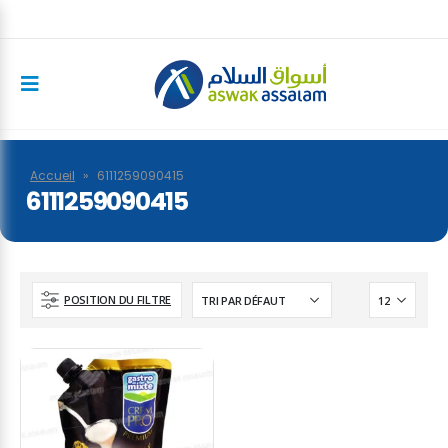
Accueil
»
6111259090415
6111259090415
POSITION DU FILTRE