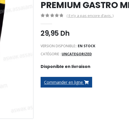
PREMIUM GASTRO M
( Il n’y a pas encore d’avis. )
0
Sur 5
29,95
Dh
VERSION DISPONIBLE::
EN STOCK
CATÉGORIE :
UNCATEGORIZED
Disponible en livraison
Commander en ligne