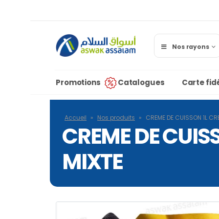
Nos rayons
Promotions
Catalogues
Carte fidé
Accueil
»
Nos produits
»
CREME DE CUISSON 1L C
CREME DE CUIS
MIXTE