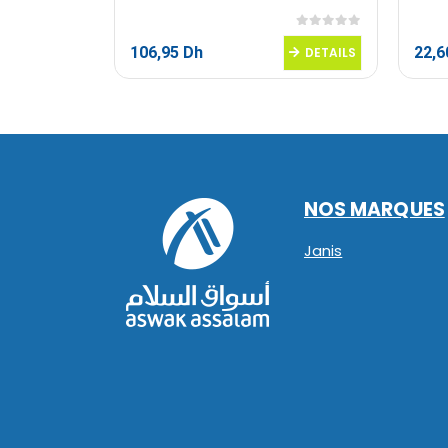
0
sur 5
0
sur 5
106,95
Dh
22,
DETAILS
DETAILS
NOS MARQUES
Janis