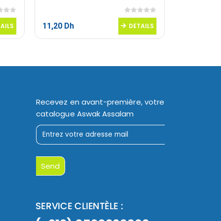
 5
0
sur 5
11,20
Dh
16,95
Dh
AILS
DETAILS
Recevez en avant-première, votre
catalogue Aswak Assalam