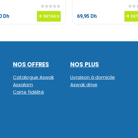
0
sur 5
0
sur
60
Dh
69,95
Dh
DETAILS
DET
NOS OFFRES
NOS PLUS
Catalogue Aswak
Livraison à domicile
Assalam
Aswak drive
Carte fidélité