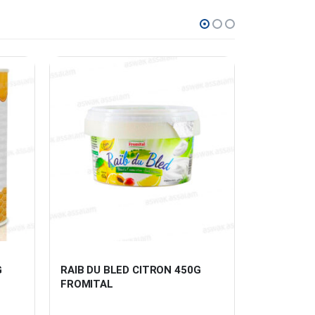
 
RAIB DU BLED CITRON 450G 
PUR JUS 1
FROMITAL
1L MARRA