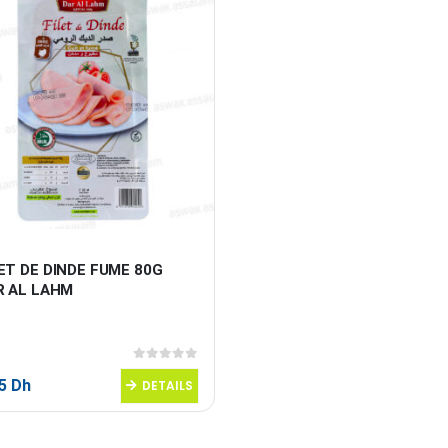
ET DE DINDE FUME 80G 
R AL LAHM 
0
sur 5
95
Dh
DETAILS