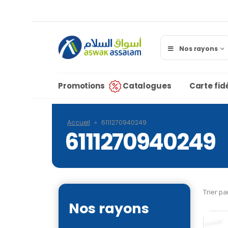
Nos rayons
Promotions
Catalogues
Carte fidé
Accueil
»
6111270940249
6111270940249
Trier pa
Nos rayons