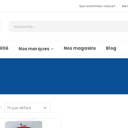
Qui sommes-nous?
No
lité
Nos magasins
Blog
Nos marques
r: