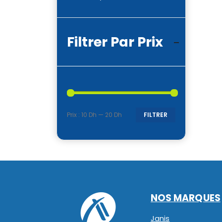
Filtrer Par Prix
Prix :
10 Dh
—
20 Dh
FILTRER
Prix
Prix
min
max
NOS MARQUES
Janis