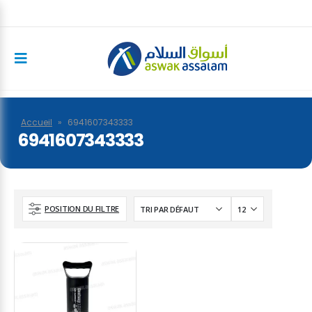
Accueil
»
6941607343333
6941607343333
POSITION DU FILTRE