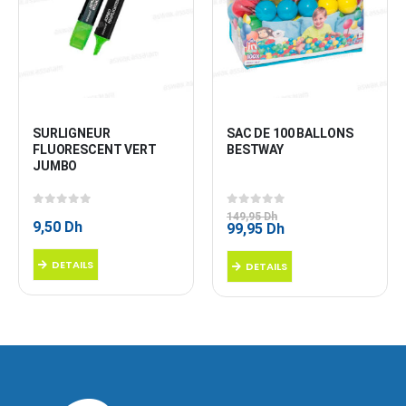
SURLIGNEUR 
SAC DE 100 BALLONS 
FLUORESCENT VERT 
BESTWAY
JUMBO
0
sur 5
0
sur 5
149,95
Dh
9,50
Dh
Le
Le
99,95
Dh
prix
prix
initial
actuel
DETAILS
DETAILS
était :
est :
149,95 Dh.
99,95 Dh.