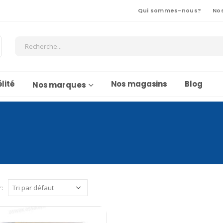
Qui sommes-nous?
No
lité
Nos magasins
Blog
Nos marques
r: