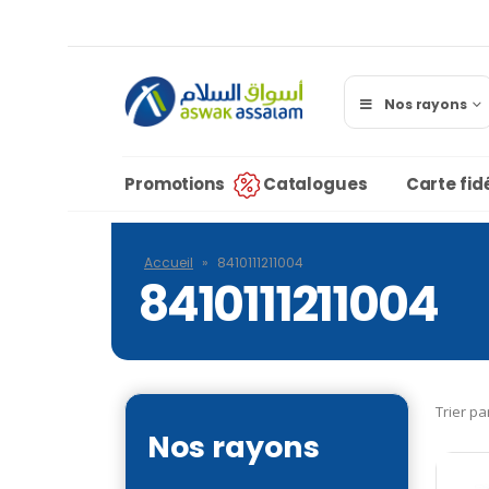
Nos rayons
Promotions
Catalogues
Carte fidé
Accueil
»
8410111211004
8410111211004
Trier pa
Nos rayons