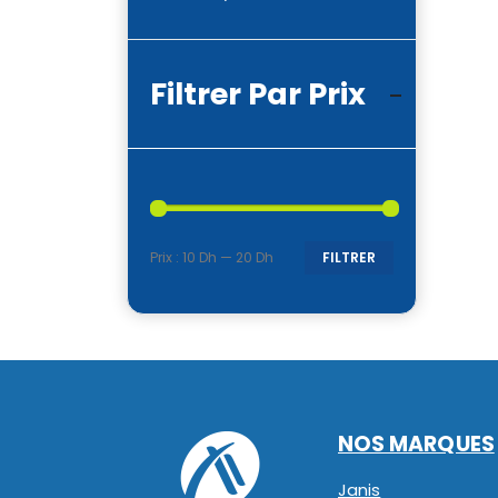
Filtrer Par Prix
Prix :
10 Dh
—
20 Dh
FILTRER
Prix
Prix
min
max
NOS MARQUES
Janis