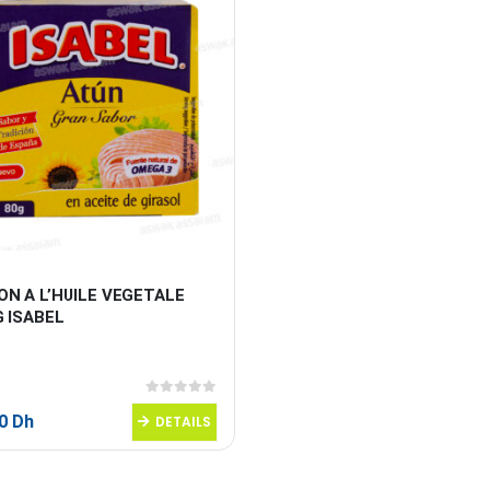
N A L’HUILE VEGETALE 
G ISABEL
0
sur 5
50
Dh
DETAILS