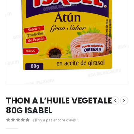
THON A L’HUILE VEGETALE
80G ISABEL
( Il n’y a pas encore d’avis. )
0
Sur 5