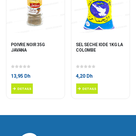
POIVRE NOIR 35G 
SEL SECHE IODE 1KG LA 
JAVANA
COLOMBE
0
sur 5
0
sur 5
13,95
Dh
4,20
Dh
DETAILS
DETAILS