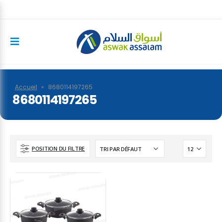
Accueil
»
8680114197265
8680114197265
POSITION DU FILTRE