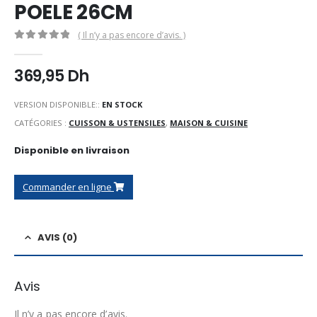
POELE 26CM
( Il n’y a pas encore d’avis. )
0
Sur 5
369,95
Dh
VERSION DISPONIBLE::
EN STOCK
CATÉGORIES :
CUISSON & USTENSILES
,
MAISON & CUISINE
Disponible en livraison
Commander en ligne
AVIS (0)
Avis
Il n’y a pas encore d’avis.