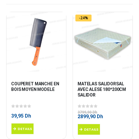
-24%
COUPERET MANCHE EN 
MATELAS SALIDORSAL 
BOIS MOYEN MODELE
AVEC ALESE 180*200CM 
SALIDOR
0
sur 5
0
sur 5
3799,90
Dh
39,95
Dh
Le
Le
2899,90
Dh
prix
prix
initial
actuel
DETAILS
DETAILS
était :
est :
3799,90 Dh.
2899,90 Dh.