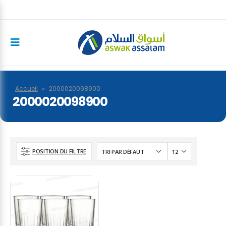
Accueil
»
2000020098900
2000020098900
POSITION DU FILTRE