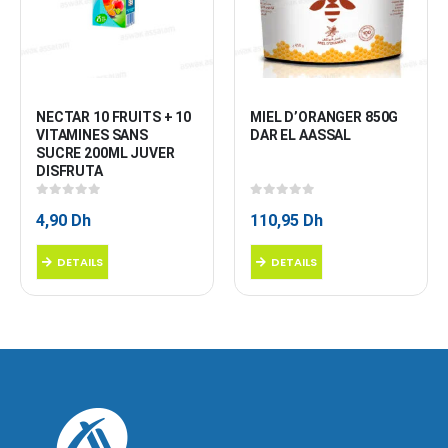
NECTAR 10 FRUITS + 10 
MIEL D’ORANGER 850G 
VITAMINES SANS 
DAR EL AASSAL
SUCRE 200ML JUVER 
DISFRUTA
0
sur 5
0
sur 5
4,90
Dh
110,95
Dh
DETAILS
DETAILS