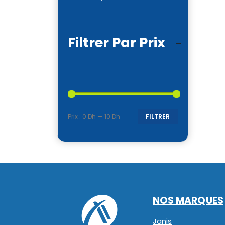
Filtrer Par Prix
Prix :
0 Dh
—
10 Dh
FILTRER
Prix
Prix
min
max
NOS MARQUES
Janis