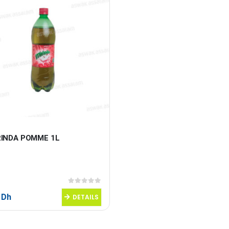
RINDA POMME 1L
0
sur 5
0
Dh
DETAILS