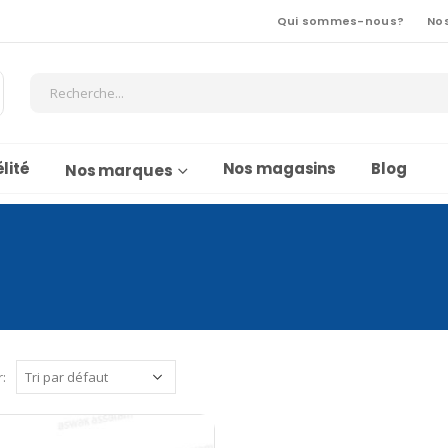
Qui sommes-nous?
No
lité
Nos magasins
Blog
Nos marques
r: