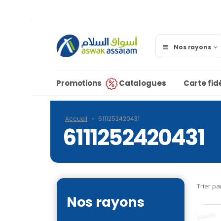
Nos rayons
Promotions
Catalogues
Carte fidé
Accueil
»
6111252420431
6111252420431
Trier pa
Nos rayons