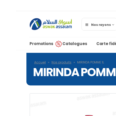
Nos rayons
Promotions
Catalogues
Carte fidé
Accueil
»
Nos produits
»
MIRINDA POMME 1L
MIRINDA POMME