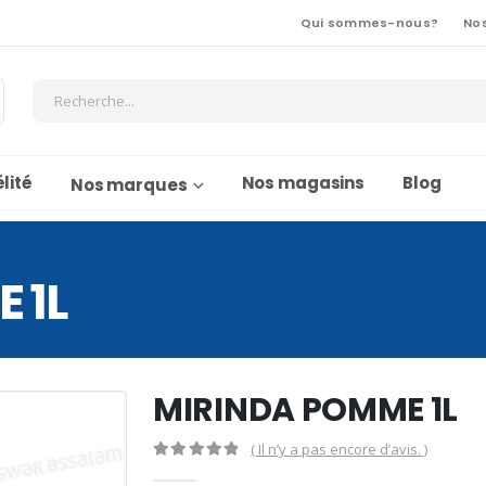
Qui sommes-nous?
No
lité
Nos magasins
Blog
Nos marques
 1L
MIRINDA POMME 1L
( Il n’y a pas encore d’avis. )
0
Sur 5