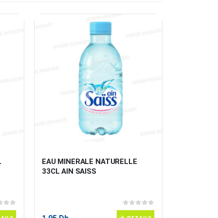
L
EAU MINERALE NATURELLE 
JUS CERIS
33CL AIN SAISS
 5
0
sur 5