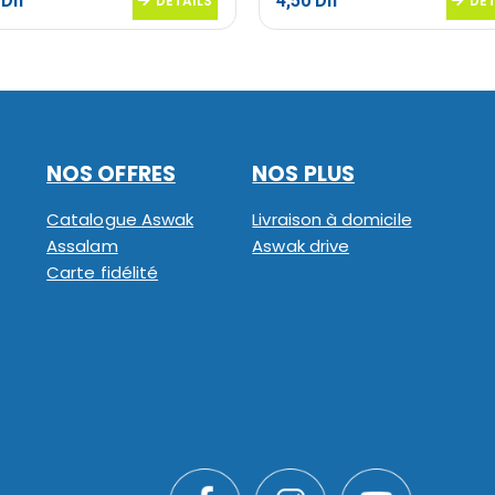
5
Dh
4,50
Dh
DETAILS
DET
NOS OFFRES
NOS PLUS
Catalogue Aswak
Livraison à domicile
Assalam
Aswak drive
Carte fidélité