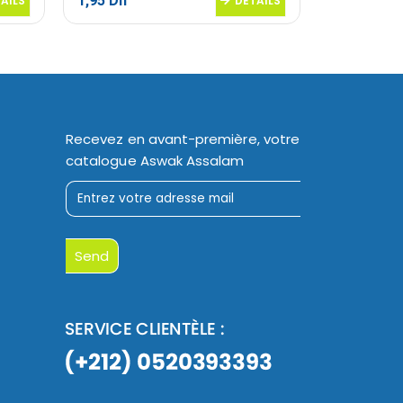
1,95
Dh
20,45
Dh
AILS
DETAILS
Recevez en avant-première, votre
catalogue Aswak Assalam