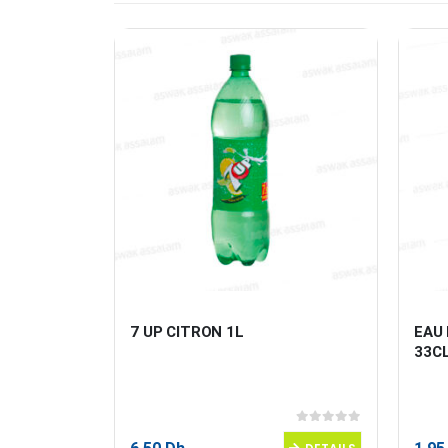
UE SANS 
7 UP CITRON 1L
EAU
L
33CL
0
sur 5
0
sur 5