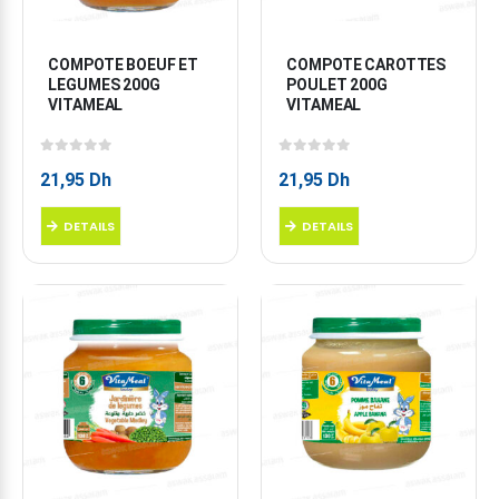
COMPOTE BOEUF ET 
COMPOTE CAROTTES 
LEGUMES 200G 
POULET 200G 
VITAMEAL
VITAMEAL
0
sur 5
0
sur 5
21,95
Dh
21,95
Dh
DETAILS
DETAILS