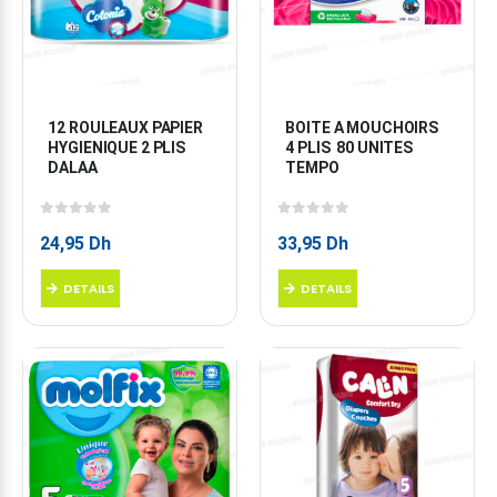
12 ROULEAUX PAPIER 
BOITE A MOUCHOIRS 
HYGIENIQUE 2 PLIS 
4 PLIS  80 UNITES 
DALAA
TEMPO
0
sur 5
0
sur 5
24,95
Dh
33,95
Dh
DETAILS
DETAILS