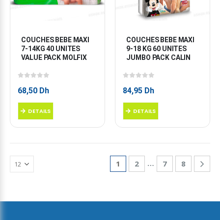
COUCHES BEBE MAXI 
COUCHES BEBE MAXI 
7-14KG 40 UNITES 
9-18 KG 60 UNITES 
VALUE PACK MOLFIX
JUMBO PACK CALIN
0
sur 5
0
sur 5
68,50
Dh
84,95
Dh
DETAILS
DETAILS
…
1
2
7
8