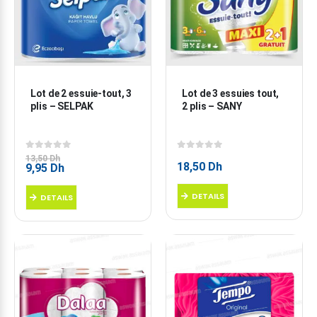
Lot de 2 essuie-tout, 3 
Lot de 3 essuies tout, 
plis – SELPAK
2 plis – SANY
0
sur 5
0
sur 5
13,50
Dh
18,50
Dh
Le
Le
9,95
Dh
prix
prix
initial
actuel
DETAILS
DETAILS
était :
est :
13,50 Dh.
9,95 Dh.