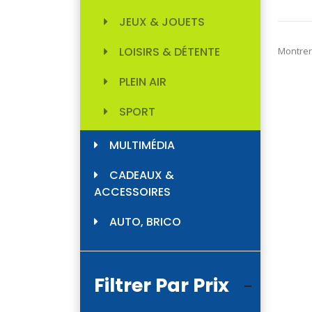
JEUX & JOUETS
LOISIRS & DÉTENTE
Montrer
PLEIN AIR
SPORT
MULTIMÉDIA
CADEAUX &
ACCESSOIRES
AUTO, BRICO
Filtrer Par Prix