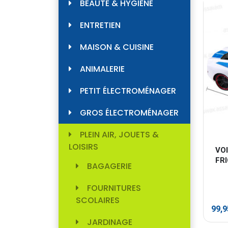
BEAUTÉ & HYGIÈNE
ENTRETIEN
MAISON & CUISINE
ANIMALERIE
PETIT ÉLECTROMÉNAGER
GROS ÉLECTROMÉNAGER
PLEIN AIR, JOUETS &
LOISIRS
VOI
FR
BAGAGERIE
FOURNITURES
SCOLAIRES
99,
JARDINAGE