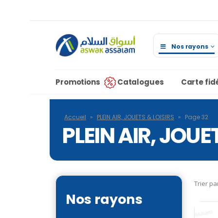
Nos rayons
Promotions
Catalogues
Carte fidé
Accueil
»
PLEIN AIR, JOUETS & LOISIRS
»
Page 32
PLEIN AIR, JOUE
Trier pa
Nos rayons