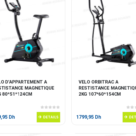
LO D’APPARTEMENT A 
VELO ORBITRAC A 
STISTANCE MAGNETIQUE 
RESTISTANCE MAGNETIQ
G 80*51*124CM
2KG 107*60*154CM
0
sur 5
0
sur
9,95
Dh
1799,95
Dh
DETAILS
DET