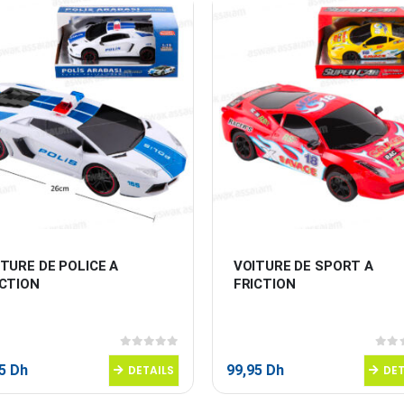
TURE DE POLICE A 
VOITURE DE SPORT A 
ICTION
FRICTION
0
sur 5
0
sur
95
Dh
99,95
Dh
DETAILS
DET