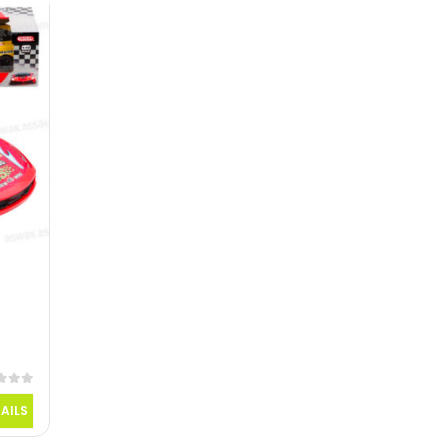
 5
AILS