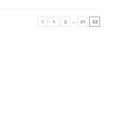
…
1
2
31
32