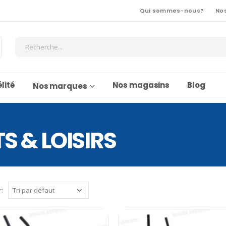
Qui sommes-nous?
No
lité
Nos magasins
Blog
Nos marques
TS & LOISIRS
r: