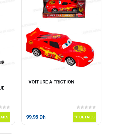
VOITURE A FRICTION
UE 
 5
0
sur 5
99,95
Dh
AILS
DETAILS