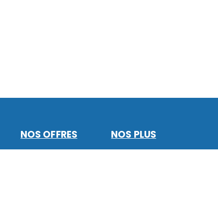
NOS OFFRES
NOS PLUS
Catalogue Aswak
Livraison à domicile
Assalam
Aswak drive
Carte fidélité