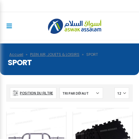
Accueil
»
PLEIN AIR, JOUETS & LOISIRS
»
SPORT
SPORT
POSITION DU FILTRE