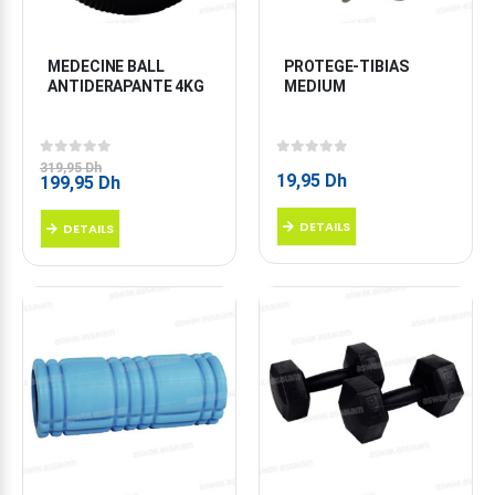
MEDECINE BALL 
PROTEGE-TIBIAS 
ANTIDERAPANTE 4KG
MEDIUM
0
sur 5
0
sur 5
319,95
Dh
19,95
Dh
Le
Le
199,95
Dh
prix
prix
initial
actuel
DETAILS
DETAILS
était :
est :
319,95 Dh.
199,95 Dh.