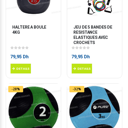
HALTERE A BOULE 
JEU DE 5 BANDES DE 
4KG
RESISTANCE 
ELASTIQUES AVEC 
CROCHETS
0
sur 5
0
sur 5
79,95
Dh
79,95
Dh
DETAILS
DETAILS
-28%
-32%