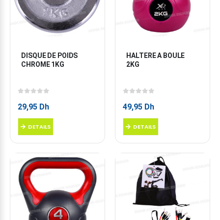
DISQUE DE POIDS 
HALTERE A BOULE 
CHROME 1KG
2KG
0
sur 5
0
sur 5
29,95
Dh
49,95
Dh
DETAILS
DETAILS