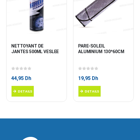
NETTOYANT DE 
PARE-SOLEIL 
JANTES 500ML VESLEE
ALUMINIUM 130*60CM
0
sur 5
0
sur 5
44,95
Dh
19,95
Dh
DETAILS
DETAILS