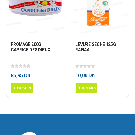
FROMAGE 200G 
LEVURE SECHE 125G 
CAPRICE DES DIEUX
RAFIAA
0
sur 5
0
sur 5
85,95
Dh
10,00
Dh
DETAILS
DETAILS