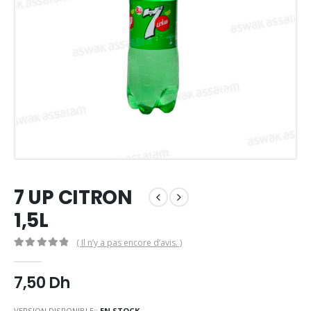
7 UP CITRON
1,5L
( Il n’y a pas encore d’avis. )
0
Sur 5
7,50
Dh
VERSION DISPONIBLE::
EN STOCK